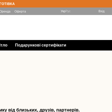
 ГОТІВКА
Укр
Рус
Вхід
Оренда
Оферта
(097) 788-11-33 Інтернет-магазин
Мій кошик
(067) 828-78-98 Магазин
Передзвонити Вам?
ітло
Подарункові сертифікати
ку від близьких, друзів, партнерів.