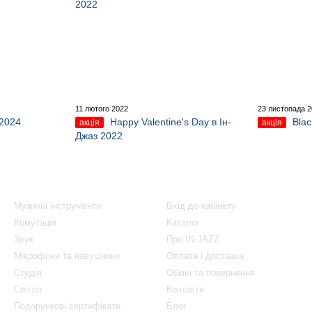
11 лютого 2022
23 листопада 
2024
Happy Valentine's Day в Ін-
Blac
акція
акція
Джаз 2022
Каталог
Клієнтам
Музичні інструменти
Вхід до кабінету
Комутація
Каталог
Звук
Про IN-JAZZ
Мікрофони та навушники
Оплата і доставка
Студія
Обмін та повернення
Світло
Контакти
Подарункові сертифікати
Блог