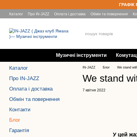
Перейти до основного контенту
ГРАФІК 
Каталог
Про IN-JAZZ
Оплата і доставка
Обмін та повернення
Ко
Yamaha
Музичні інструменти
Комутац
Каталог
IN-JAZZ
Блог
We stand wit
We stand wi
Про IN-JAZZ
Оплата і доставка
7 квітня 2022
Обмін та повернення
Контакти
Блог
Гарантія
У цей жа