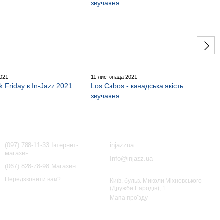
2021
11 листопада 2021
k Friday в In-Jazz 2021
Los Cabos - канадська якість
звучання
Контактна інформація
(097) 788-11-33 Інтернет-
injazzua
магазин
Info@injazz.ua
(067) 828-78-98 Магазин
Передзвонити вам?
Київ, бульв. Миколи Міхновського
(Дружби Народів), 1
Мапа проїзду