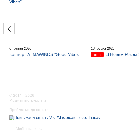
6 травня 2026
18 грудня 2023
Концерт ATMAWINDS "Good Vibes"
З Новим Роком 
акція
© 2014—2026
Музичні інструменти
Приймаємо до оплати
Мобільна версія