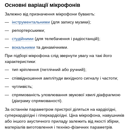
Основні варіації мікрофонів
Залежно від призначення мікрофони бувають:
інструментальними
(для запису музики);
репортерськими;
студійними
(для телебачення і радіостанцій);
вокальними
та динамічними.
При підборі мікрофона слід звернути увагу на такі його
характеристики:
тип кріплення (петлічний або ручний);
співвідношення амплітуди вихідного сигналу і частоти;
чутливість;
спрямованість уловлювання звукової хвилі діафрагмою
(діаграму спрямованості).
За останнім параметром пристрої діляться на кардіоїдні,
суперкардіоїдні і гіперкардіоїдні. Ціна мікрофона, навушників
або іншого акустичного приладу залежить від якості збірки,
матеріалів виготовлення і техніко-фізичних параметрів.