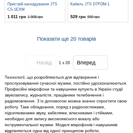
Пристрій каскадування JTS
Кабель JTS D7PDM-1
CS-1EXM
1 011 грн
529 грн
1 908 грн
999 грн
Показати ще 20 товарів
Назад
Вперед
1
з 20
Технології, що розробляються для відтворення і
прослуховування сучасної музики, постійно удосконалюються.
Професійні мікрофони та навушники купують в Україні студії
звукозапису, журналісти, працівники телебачення і
радіомовлення. З їх допомогою можна значно спростити свою
роботу. Таке обладнання, поряд з радіосистемами,
підсилювачами звуку, кабелями, власниками і стійками,
необхідно для запису високоякісного вокалу або
інструментальної музики. Моделі мікрофонів і навушників
відрізняються одна від одної принципом роботи,