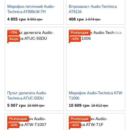
Мікрофон петлічний Audio-
Вітрозахист Audio-Technica
Technica AT899cW-TH
AT8134
4 855 грн
408 грн
8 991 грн
1 074 грн
−70%
Розпродаж
Акція
−43%
Пульт делегата Audio-
Мікрофон Audio-Technica ATW-
Technica ATUC-50DU
T1006
5 007 грн
10 609 грн
16 689 грн
18 612 грн
Розпродаж
Розпродаж
−43%
−41%