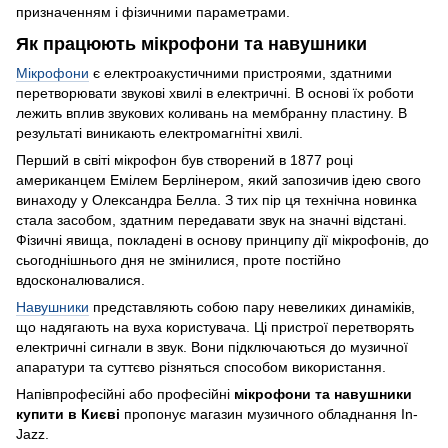
призначенням і фізичними параметрами.
Як працюють мікрофони та навушники
Мікрофони
є електроакустичними пристроями, здатними
перетворювати звукові хвилі в електричні. В основі їх роботи
лежить вплив звукових коливань на мембранну пластину. В
результаті виникають електромагнітні хвилі.
Перший в світі мікрофон був створений в 1877 році
американцем Емілем Берлінером, який запозичив ідею свого
винаходу у Олександра Белла. З тих пір ця технічна новинка
стала засобом, здатним передавати звук на значні відстані.
Фізичні явища, покладені в основу принципу дії мікрофонів, до
сьогоднішнього дня не змінилися, проте постійно
вдосконалювалися.
Навушники
представляють собою пару невеликих динаміків,
що надягають на вуха користувача. Ці пристрої перетворять
електричні сигнали в звук. Вони підключаються до музичної
апаратури та суттєво різняться способом використання.
Напівпрофесійні або професійні
мікрофони та навушники
купити в Києві
пропонує магазин музичного обладнання In-
Jazz.