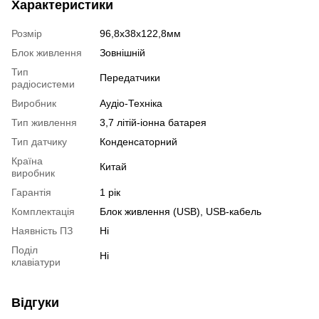
Характеристики
Розмір
96,8х38х122,8мм
Блок живлення
Зовнішній
Тип
Передатчики
радіосистеми
Виробник
Аудіо-Техніка
Тип живлення
3,7 літій-іонна батарея
Тип датчику
Конденсаторний
Країна
Китай
виробник
Гарантія
1 рік
Комплектація
Блок живлення (USB), USB-кабель
Наявність ПЗ
Ні
Поділ
Ні
клавіатури
Відгуки