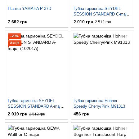
Піаніка YAMAHA P-37D
Губна гармоніка SEYDEL
SESSION STANDARD C-major
(10201C)
7 692 грн
2 010 грн
2 512 грн
−20%
Акція
Губна гармоніка SEYDEL
Губна гармоніка Hohner
SESSION STANDARD A-major
Speedy Cherry/Pink M91313
(10201A)
2 010 грн
456 грн
2 512 грн