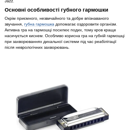
Jazz.
Основні особливості губного гармошки
Окрім приємного, незвичайного та добре впізнаваного
звучання,
губна гармошка
допомагає оздоровити організм.
Активна гра на гармошці посилює подих, тому кров краще
насичується киснем. Особливо корисна гра на губній гармошці
при захворюваннях дихальної системи під час реабілітації
після неврологічних захворювань.