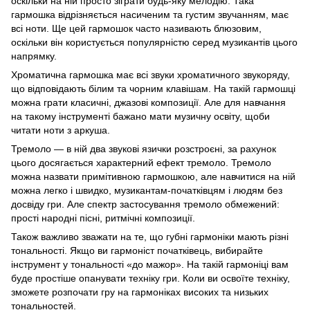
оскільки на ній просто зіграти будь-яку мелодію. Така
гармошка відрізняється насиченим та густим звучанням, має
всі ноти. Ще цей гармошок часто називають блюзовим,
оскільки він користується популярністю серед музикантів цього
напрямку.
Хроматична гармошка має всі звуки хроматичного звукоряду,
що відповідають білим та чорним клавішам. На такій гармошці
можна грати класичні, джазові композиції. Але для навчання
на такому інструменті бажано мати музичну освіту, щоби
читати ноти з аркуша.
Тремоло — в ній два звукові язички розстроєні, за рахунок
цього досягається характерний ефект тремоло. Тремоло
можна назвати примітивною гармошкою, але навчитися на ній
можна легко і швидко, музикантам-початківцям і людям без
досвіду гри. Але спектр застосування тремоло обмежений:
прості народні пісні, ритмічні композиції.
Також важливо зважати на те, що губні гармоніки мають різні
тональності. Якщо ви гармоніст початківець, вибирайте
інструмент у тональності «до мажор». На такій гармоніці вам
буде простіше опанувати техніку гри. Коли ви освоїте техніку,
зможете розпочати гру на гармоніках високих та низьких
тональностей.