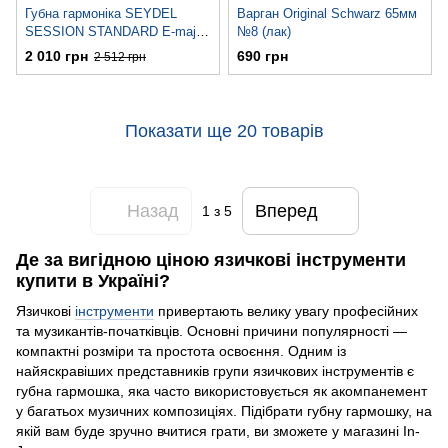
Губна гармоніка SEYDEL
Варган Original Schwarz 65мм
SESSION STANDARD E-major
№8 (лак)
(10201E)
2 010 грн
690 грн
2 512 грн
Показати ще 20 товарів
Назад
Вперед
1
з 5
Де за вигідною ціною язичкові інструменти
купити в Україні?
Язичкові
інструменти
привертають велику увагу професійних
та музикантів-початківців. Основні причини популярності —
компактні розміри та простота освоєння. Одним із
найяскравіших представників групи язичкових інструментів є
губна гармошка, яка часто використовується як акомпанемент
у багатьох музичних композиціях. Підібрати губну гармошку, на
якій вам буде зручно вчитися грати, ви зможете у магазині In-