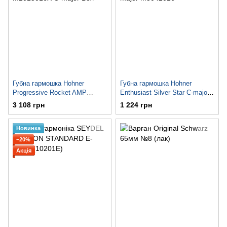
Губна гармошка Hohner
Губна гармошка Hohner
Progressive Rocket AMP
Enthusiast Silver Star C-major
M2015016X C-major Box
M5042016
3 108 грн
1 224 грн
Новинка
−20%
Акція