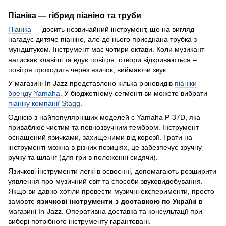
Піаніка — гібрид піаніно та труби
Піаніка
— досить незвичайний інструмент, що на вигляд
нагадує дитяче піаніно, але до нього приєднана трубка з
мундштуком. Інструмент має чотири октави. Коли музикант
натискає клавіші та вдує повітря, отвори відкриваються –
повітря проходить через язичок, виймаючи звук.
У магазині In Jazz представлено кілька різновидів
піаніки
бренду Yamaha
. У бюджетному сегменті ви можете вибрати
піаніку компанії Stagg
.
Однією з найпопулярніших моделей є Yamaha P-37D, яка
приваблює чистим та повнозвучним тембром. Інструмент
оснащений язичками, захищеними від корозії. Грати на
інструменті можна в різних позиціях, це забезпечує зручну
ручку та шланг (для гри в положенні сидячи).
Язичкові інструменти легкі в освоєнні, допомагають розширити
уявлення про музичний світ та способи звуковидобування.
Якщо ви давно хотіли провести музичні експерименти, просто
замовте
язичкові інструменти з доставкою по Україні
в
магазині In-Jazz. Оперативна доставка та консультації при
виборі потрібного інструменту гарантовані.