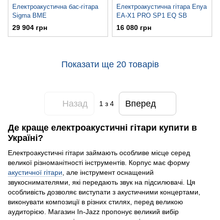
Електроакустична бас-гітара
Електроакустична гітара Enya
Sigma BME
EA-X1 PRO SP1 EQ SB
29 904 грн
16 080 грн
Показати ще 20 товарів
Назад
Вперед
1
з 4
Де краще електроакустичні гітари купити в
Україні?
Електроакустичні гітари займають особливе місце серед
великої різноманітності інструментів. Корпус має форму
акустичної гітари
, але інструмент оснащений
звукоснимателями, які передають звук на підсилювачі. Ця
особливість дозволяє виступати з акустичними концертами,
виконувати композиції в різних стилях, перед великою
аудиторією. Магазин In-Jazz пропонує великий вибір