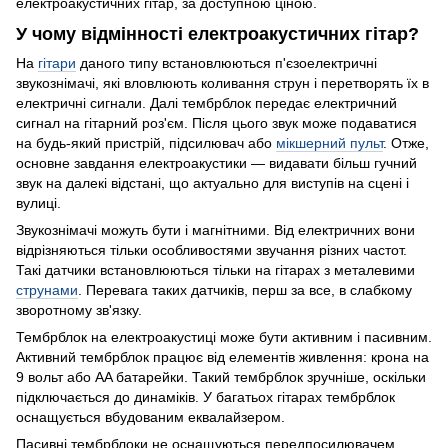
електроакустичних гітар, за доступною ціною.
У чому відмінності електроакустичних гітар?
На
гітари
даного типу встановлюються п'єзоелектричні
звукознімачі, які вловлюють коливання струн і перетворять їх в
електричні сигнали. Далі тембрблок передає електричний
сигнал на гітарний роз'єм. Після цього звук може подаватися
на будь-який пристрій, підсилювач або
мікшерний пульт
. Отже,
основне завдання електроакустики — видавати більш гучний
звук на далекі відстані, що актуально для виступів на сцені і
вулиці.
Звукознімачі можуть бути і магнітними. Від електричних вони
відрізняються тільки особливостями звучання різних частот.
Такі датчики встановлюються тільки на гітарах з металевими
струнами
. Перевага таких датчиків, перш за все, в слабкому
зворотному зв'язку.
Тембрблок на електроакустиці може бути активним і пасивним.
Активний тембрблок працює від елементів живлення: крона на
9 вольт або AA батарейки. Такий тембрблок зручніше, оскільки
підключається до динаміків. У багатьох гітарах тембрблок
оснащується вбудованим еквалайзером.
Пасивні тембрблоки не оснащуються передпосилювачем,