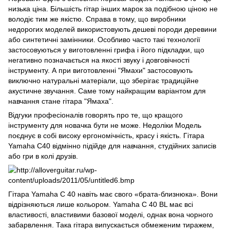
низька ціна. Більшість гітар інших марок за подібною ціною не
володіє тим же якістю. Справа в тому, що виробники
недорогих моделей використовують дешеві породи деревини
або синтетичні замінники. Особливо часто такі технології
застосовуються у виготовленні грифа і його підкладки, що
негативно позначається на якості звуку і довговічності
інструменту. А при виготовленні "Ямахи" застосовують
виключно натуральні матеріали, що зберігає традиційне
акустичне звучання. Саме тому найкращим варіантом для
навчання стане гітара "Ямаха".
Відгуки професіоналів говорять про те, що кращого
інструменту для новачка бути не може. Недоліки Модель
поєднує в собі високу ергономічність, красу і якість. Гітара
Yamaha C40 відмінно підійде для навчання, студійних записів
або гри в колі друзів.
Гітара Yamaha C 40 навіть має свого «брата-близнюка». Вони
відрізняються лише кольором. Yamaha C 40 BL має всі
властивості, властивими базової моделі, однак вона чорного
забарвлення. Така гітара випускається обмеженим тиражем,