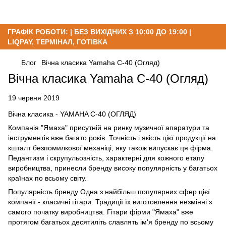
ГРАФІК РОБОТИ: | БЕЗ ВИХІДНИХ З 10:00 ДО 19:00 |
LIQPAY, ТЕРМІНАЛ, ГОТІВКА
Блог
Вічна класика Yamaha C-40 (Огляд)
Вічна класика Yamaha C-40 (Огляд)
19 червня 2019
Вічна класика - YAMAHA C-40 (ОГЛЯД)
Компанія "Ямаха" присутній на ринку музичної апаратури та
інструментів вже багато років. Точність і якість цієї продукції на
кшталт безпомилкової механіці, яку також випускає ця фірма.
Педантизм і скрупульозність, характерні для кожного етапу
виробництва, принесли бренду високу популярність у багатьох
країнах по всьому світу.
Популярність бренду Одна з найбільш популярних сфер цієї
компанії - класичні гітари. Традиції їх виготовлення незмінні з
самого початку виробництва. Гітари фірми "Ямаха" вже
протягом багатьох десятиліть славлять ім'я бренду по всьому