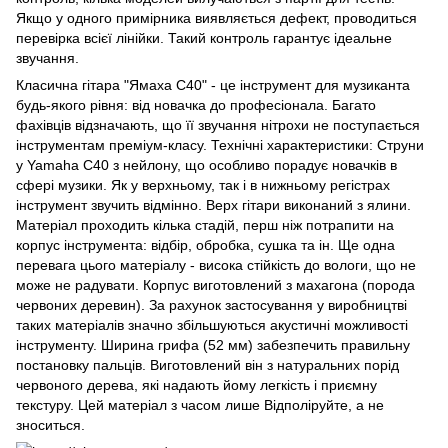
Якщо у одного примірника виявляється дефект, проводиться
перевірка всієї лінійки. Такий контроль гарантує ідеальне
звучання.
Класична гітара "Ямаха С40" - це інструмент для музиканта
будь-якого рівня: від новачка до професіонала. Багато
фахівців відзначають, що її звучання нітрохи не поступається
інструментам преміум-класу. Технічні характеристики: Струни
у Yamaha C40 з нейлону, що особливо порадує новачків в
сфері музики. Як у верхньому, так і в нижньому регістрах
інструмент звучить відмінно. Верх гітари виконаний з ялини.
Матеріал проходить кілька стадій, перш ніж потрапити на
корпус інструмента: відбір, обробка, сушка та ін. Ще одна
перевага цього матеріалу - висока стійкість до вологи, що не
може не радувати. Корпус виготовлений з махагона (порода
червоних деревин). За рахунок застосування у виробництві
таких матеріалів значно збільшуються акустичні можливості
інструменту. Ширина грифа (52 мм) забезпечить правильну
постановку пальців. Виготовлений він з натуральних порід
червоного дерева, які надають йому легкість і приємну
текстуру. Цей матеріал з часом лише Відполіруйте, а не
зноситься.