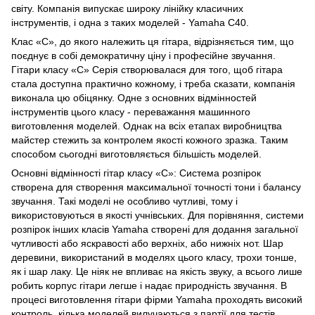
світу. Компанія випускає широку лінійку класичних
інструментів, і одна з таких моделей - Yamaha C40.
Клас «C», до якого належить ця гітара, відрізняється тим, що
поєднує в собі демократичну ціну і професійне звучання.
Гітари класу «C» Серія створювалася для того, щоб гітара
стала доступна практично кожному, і треба сказати, компанія
виконала цю обіцянку. Одне з основних відмінностей
інструментів цього класу - переважання машинного
виготовлення моделей. Однак на всіх етапах виробництва
майстер стежить за контролем якості кожного зразка. Таким
способом сьогодні виготовляється більшість моделей.
Основні відмінності гітар класу «C»: Система розпірок
створена для створення максимальної точності тони і балансу
звучання. Такі моделі не особливо чутливі, тому і
використовуються в якості учнівських. Для порівняння, системи
розпірок інших класів Yamaha створені для додання загальної
чутливості або яскравості або верхніх, або нижніх нот. Шар
деревини, використаний в моделях цього класу, трохи тонше,
як і шар лаку. Це ніяк не впливає на якість звуку, а всього лише
робить корпус гітари легше і надає природність звучання. В
процесі виготовлення гітари фірми Yamaha проходять високий
контроль, кілька моделей вилучаються з партії для тестів.