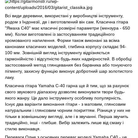
Всі види деревини, використані у виробництві інструменту,
родом з Індонезії, де і виготовлений він сам. Класична гітара
"Ямаха С40" має класичні розмірні параметри (мензура - 650
мм). Колки виготовлені із застосуванням традиційного
хромованого напилення. Форми також виконані за всіма
канонами класичних моделей, глибина корпусу складає 94-
100 мм. Зовнішній вигляд інструменту відрізняється
гармонійністю і відсутністю будь-яких надмірностей. В обробці
застосований метод глянцевания без барвника або тонуючого
пігменту, захисну функцію виконує добротний шар золотистого
лаку.
Класична гітара Yamaha C-40 гарна ще й тим, що за рахунок
свого звукового діапазону дозволяє виконувати твори будь-
якого жанру. Це дало інструменту особливу популярність.
Існує два варіанти виконання гітари - з матовим, глянсовим
натуральним і глянсовим чорним покриттям. Різниця у них не
тільки в зовнішньому вигляді, але і в звучанні. Перша звучить
традиційно, інші - глибше. Вибір залежить лише від смаку і
стилю виконавця.
Переваги Одне з основних переваг моделі Yamaha C40 - це