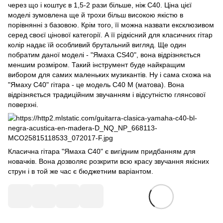
через що і коштує в 1,5-2 рази більше, ніж C40. Ціна цієї
моделі зумовлена ​​ще й трохи більш високою якістю в
порівнянні з базовою. Крім того, її можна назвати ексклюзивом
серед своєї цінової категорії. А її рідкісний для класичних гітар
колір надає їй особливий брутальний вигляд. Ще один
побратим даної моделі - "Ямаха CS40", вона відрізняється
меншим розміром. Такий інструмент буде найкращим
вибором для самих маленьких музикантів. Ну і сама схожа на
"Ямаху C40" гітара - це модель C40 M (матова). Вона
відрізняється традиційним звучанням і відсутністю глянсової
поверхні.
Класична гітара "Ямаха C40" є вигідним придбанням для
новачків. Вона дозволяє розкрити всю красу звучання якісних
струн і в той же час є бюджетним варіантом.