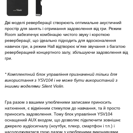
Дві моделі реверберації створюють оптимальне акустичний
простір для занять і отримання задоволення від гри. Режим
Room забезпечує комбінацію чистого звуку і короткою
реверберації, що ідеально підходить для вдосконалення
навичок гри, а режим Hall відтворює м'яке звучання з багатою
реверберацией концертного залу, збільшуючи задоволення від
гри.
* Комплектний блок управління призначений тільки для
використання з YSV104 і не може бути використаний з
іншими моделями Silent Violin.
Гра разом з вашими улюбленими записами приносить
натхнення, є відмінним стимулом до навчання, та й просто
приносить задоволення. Тому блок управління YSV104
оснащений AUX входом, що дозволяє підключити зовнішнє
джерело аудіосигналу (ноутбук, плеєр, смартфон і т.п.) і
насолоджуватися грою разом з улюбленими виконавцями.