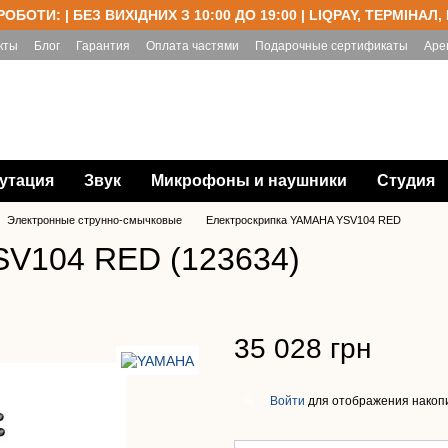
РОБОТИ: | БЕЗ ВИХІДНИХ З 10:00 ДО 19:00 | LIQPAY, ТЕРМІНАЛ,
кты
Блог
Гарантия
Оплата частями
Подарочные сертификаты
Аре
утация
Звук
Микрофоны и наушники
Студия
Электронные струнно-смычковые
Електроскрипка YAMAHA YSV104 RED
SV104 RED (123634)
35 028 грн
Войти
для отображения накопи
%