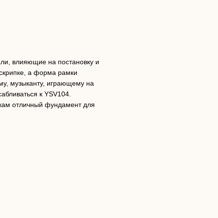
али, влияющие на постановку и
 скрипке, а форма рамки
му, музыканту, играющему на
сабливаться к YSV104.
чкам отличный фундамент для