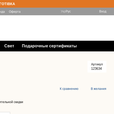
 ГОТІВКА
Укр
Рус
Вход
нда
Оферта
(097) 788-11-33 Інтернет-магазин
Мой заказ
(067) 828-78-98 Магазин
Перезвонить Вам?
Свет
Подарочные сертификаты
Артикул
123634
К сравнению
В желания
тельной скидки