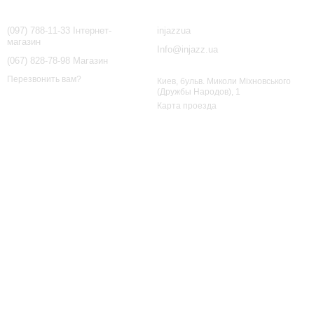
Контактная информация
(097) 788-11-33 Інтернет-
injazzua
магазин
Info@injazz.ua
(067) 828-78-98 Магазин
Перезвонить вам?
Киев, бульв. Миколи Міхновського
(Дружбы Народов), 1
Карта проезда