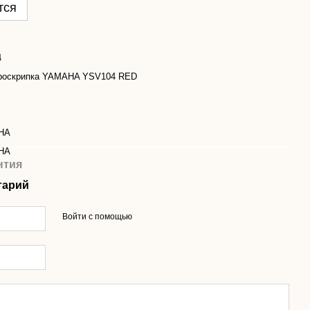
тся
4
роскрипка YAMAHA YSV104 RED
HA
HA
нтия
тарий
Войти с помощью