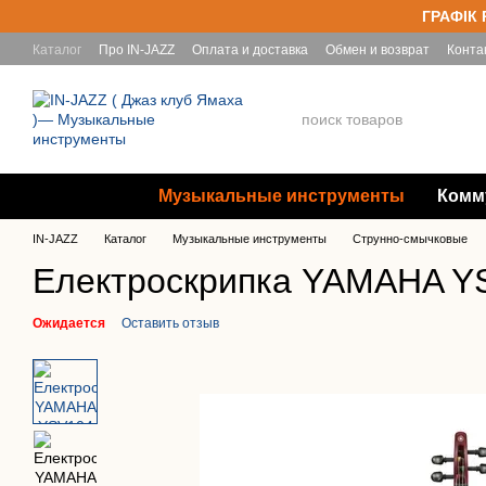
Перейти к основному контенту
ГРАФІК 
Каталог
Про IN-JAZZ
Оплата и доставка
Обмен и возврат
Конта
Yamaha
Музыкальные инструменты
Комм
IN-JAZZ
Каталог
Музыкальные инструменты
Струнно-смычковые
Електроскрипка YAMAHA Y
Ожидается
Оставить отзыв