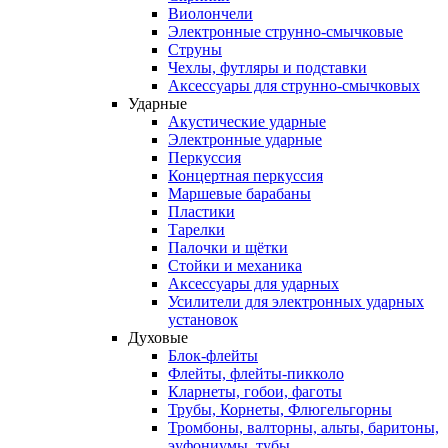
Виолончели
Электронные струнно-смычковые
Струны
Чехлы, футляры и подставки
Аксессуары для струнно-смычковых
Ударные
Акустические ударные
Электронные ударные
Перкуссия
Концертная перкуссия
Маршевые барабаны
Пластики
Тарелки
Палочки и щётки
Стойки и механика
Аксессуары для ударных
Усилители для электронных ударных
установок
Духовые
Блок-флейты
Флейты, флейты-пикколо
Кларнеты, гобои, фаготы
Трубы, Корнеты, Флюгельгорны
Тромбоны, валторны, альты, баритоны,
эуфониумы, тубы