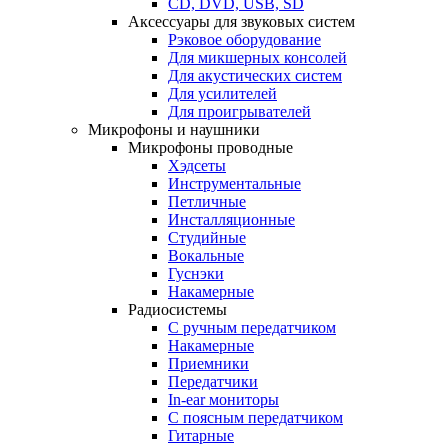
CD, DVD, USB, SD
Аксессуары для звуковых систем
Рэковое оборудование
Для микшерных консолей
Для акустических систем
Для усилителей
Для проигрывателей
Микрофоны и наушники
Микрофоны проводные
Хэдсеты
Инструментальные
Петличные
Инсталляционные
Студийные
Вокальные
Гуснэки
Накамерные
Радиосистемы
С ручным передатчиком
Накамерные
Приемники
Передатчики
In-ear мониторы
С поясным передатчиком
Гитарные