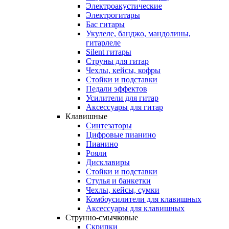
Электроакустические
Электрогитары
Бас гитары
Укулеле, банджо, мандолины,
гитарлеле
Silent гитары
Струны для гитар
Чехлы, кейсы, кофры
Стойки и подставки
Педали эффектов
Усилители для гитар
Аксессуары для гитар
Клавишные
Синтезаторы
Цифровые пианино
Пианино
Рояли
Дисклавиры
Стойки и подставки
Стулья и банкетки
Чехлы, кейсы, сумки
Комбоусилители для клавишных
Аксессуары для клавишных
Струнно-смычковые
Скрипки