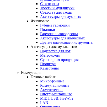
Саксофоны
Трости и мундштуки
Средства для ухода
Аксессуары для духовых
Язычковые
Губные гармошки
Пианики
Гармони и аккордеоны
Аксессуары для язычковых
Другие язычковые инструменты
Аксессуары для музыкантов
Подсветка для нот
Метрономы
Сувенирная продукция
Пюпитры
Камертоны
Коммутация
Готовые кабели
Микрофонные
Коммутационные
Акустические
Инструментальные
MIDI, USB, FireWire
LAN
Оптические