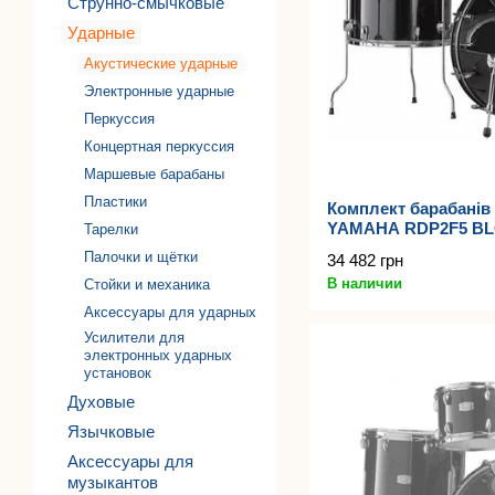
Струнно-смычковые
Ударные
Акустические ударные
Электронные ударные
Перкуссия
Концертная перкуссия
Маршевые барабаны
Пластики
Комплект барабанів 
YAMAHA RDP2F5 B
Тарелки
Палочки и щётки
34 482 грн
В наличии
Стойки и механика
Аксессуары для ударных
Усилители для
электронных ударных
установок
Духовые
Язычковые
Аксессуары для
музыкантов