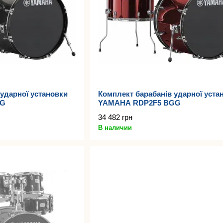
ударної установки
Комплект барабанів ударної уста
LG
YAMAHA RDP2F5 BGG
34 482 грн
В наличии