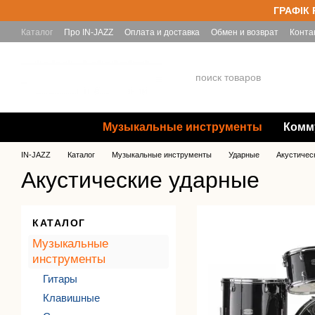
Перейти к основному контенту
ГРАФІК 
Каталог
Про IN-JAZZ
Оплата и доставка
Обмен и возврат
Конта
Yamaha
Музыкальные инструменты
Комм
IN-JAZZ
Каталог
Музыкальные инструменты
Ударные
Акустичес
Акустические ударные
КАТАЛОГ
Музыкальные
инструменты
Гитары
Клавишные