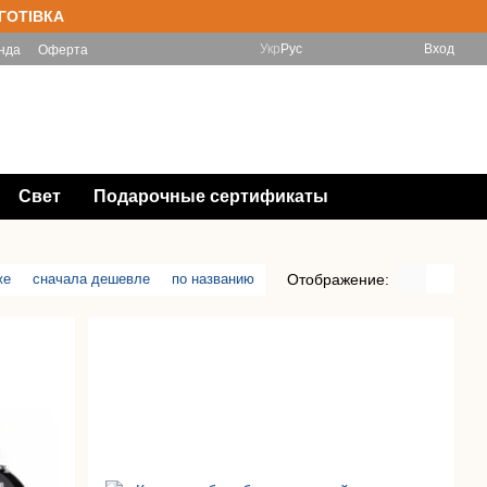
 ГОТІВКА
Укр
Рус
Вход
нда
Оферта
(097) 788-11-33 Інтернет-магазин
Мой заказ
(067) 828-78-98 Магазин
Перезвонить Вам?
Свет
Подарочные сертификаты
Отображение:
же
сначала дешевле
по названию