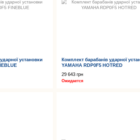
ударної установки
Комплект барабанів ударної уста
NEBLUE
YAMAHA RDP0F5 HOTRED
29 643 грн
Ожидается