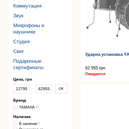
Коммутация
Звук
Микрофоны и
наушники
Студия
Свет
Ударна установка 
Подарочные
сертификаты
62 955 грн
Ожидается
Цена, грн
От Цена, грн
До Цена, грн
OK
Бренд
YAMAHA
21
Наличие
В наличии
3
18