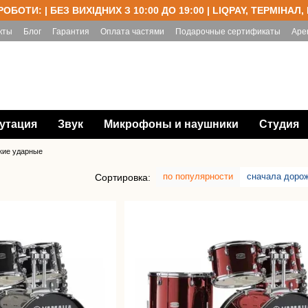
РОБОТИ: | БЕЗ ВИХІДНИХ З 10:00 ДО 19:00 | LIQPAY, ТЕРМІНАЛ,
кты
Блог
Гарантия
Оплата частями
Подарочные сертификаты
Аре
утация
Звук
Микрофоны и наушники
Студия
кие ударные
по популярности
сначала доро
Сортировка: