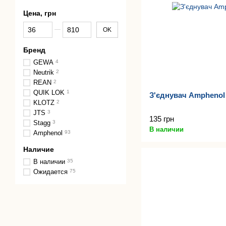
Цена, грн
От Цена, грн
До Цена, грн
OK
Бренд
GEWA
4
Neutrik
2
REAN
2
QUIK LOK
1
З'єднувач Ampheno
KLOTZ
2
JTS
3
135 грн
Stagg
3
В наличии
Amphenol
93
Наличие
В наличии
35
Ожидается
75