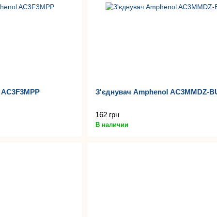
l AC3F3MPP
З'єднувач Amphenol AC3MMDZ-B
162 грн
В наличии