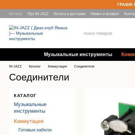
Перейти к основному контенту
ГРАФІК 
Каталог
Про IN-JAZZ
Оплата и доставка
Обмен и возврат
Конта
Yamaha
Музыкальные инструменты
Комм
IN-JAZZ
Каталог
Коммутация
Соединители
Соединители
КАТАЛОГ
Музыкальные
инструменты
Коммутация
Готовые кабели