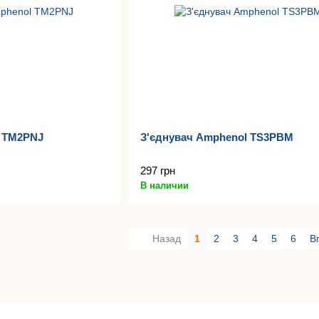
l TM2PNJ
З'єднувач Amphenol TS3PBM
297 грн
В наличии
Назад
1
2
3
4
5
6
В