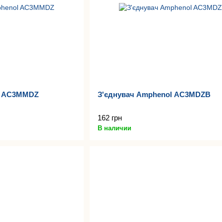
l AC3MMDZ
З'єднувач Amphenol AC3MDZB
162 грн
В наличии