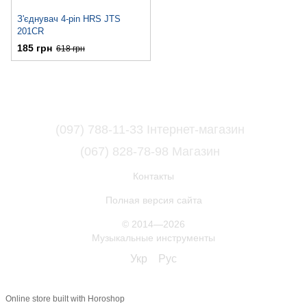
З'єднувач 4-pin HRS JTS
201CR
185 грн
618 грн
(097) 788-11-33 Інтернет-магазин
(067) 828-78-98 Магазин
Контакты
Полная версия сайта
© 2014—2026
Музыкальные инструменты
Укр
Рус
Online store built with Horoshop