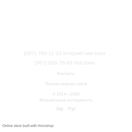
(097) 788-11-33 Інтернет-магазин
(067) 828-78-98 Магазин
Контакты
Полная версия сайта
© 2014—2026
Музыкальные инструменты
Укр
Рус
Online store built with Horoshop