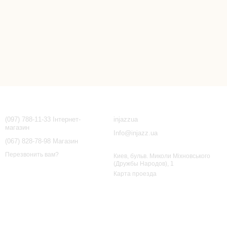
Контактная информация
(097) 788-11-33 Інтернет-
injazzua
магазин
Info@injazz.ua
(067) 828-78-98 Магазин
Перезвонить вам?
Киев, бульв. Миколи Міхновського
(Дружбы Народов), 1
Карта проезда