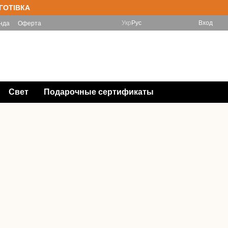
 ГОТІВКА
Укр
Рус
Вход
нда
Оферта
(097) 788-11-33 Інтернет-магазин
Мой заказ
(067) 828-78-98 Магазин
Перезвонить Вам?
Свет
Подарочные сертификаты