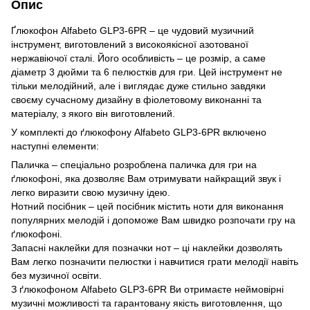
Опис
Ґлюкофон Alfabeto GLP3-6PR – це чудовий музичний
інструмент, виготовлений з високоякісної азотованої
нержавіючої сталі. Його особливість – це розмір, а саме
діаметр 3 дюйми та 6 пелюстків для гри. Цей інструмент не
тільки мелодійний, але і виглядає дуже стильно завдяки
своєму сучасному дизайну в фіолетовому виконанні та
матеріалу, з якого він виготовлений.
У комплекті до ґлюкофону Alfabeto GLP3-6PR включено
наступні елементи:
Паличка – спеціально розроблена паличка для гри на
ґлюкофоні, яка дозволяє Вам отримувати найкращий звук і
легко виразити свою музичну ідею.
Нотний посібник – цей посібник містить ноти для виконання
популярних мелодій і допоможе Вам швидко розпочати гру на
ґлюкофоні.
Запасні наклейки для позначки нот – ці наклейки дозволять
Вам легко позначити пелюстки і навчитися грати мелодії навіть
без музичної освіти.
З ґлюкофоном Alfabeto GLP3-6PR Ви отримаєте неймовірні
музичні можливості та гарантовану якість виготовлення, що