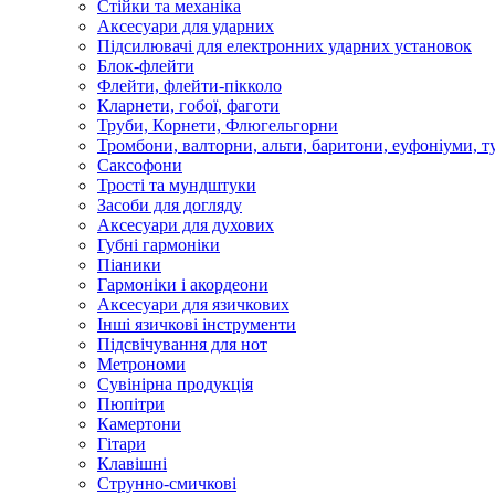
Стійки та механіка
Аксесуари для ударних
Підсилювачі для електронних ударних установок
Блок-флейти
Флейти, флейти-пікколо
Кларнети, гобої, фаготи
Труби, Корнети, Флюгельгорни
Тромбони, валторни, альти, баритони, еуфоніуми, т
Саксофони
Трості та мундштуки
Засоби для догляду
Аксесуари для духових
Губні гармоніки
Піаники
Гармоніки і акордеони
Аксесуари для язичкових
Інші язичкові інструменти
Підсвічування для нот
Метрономи
Сувінірна продукція
Пюпітри
Камертони
Гітари
Клавішні
Струнно-смичкові