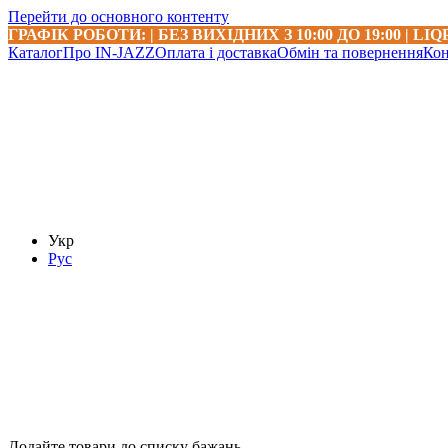
Перейти до основного контенту
ГРАФІК РОБОТИ: | БЕЗ ВИХІДНИХ З 10:00 ДО 19:00 | L
Каталог
Про IN-JAZZ
Оплата і доставка
Обмін та повернення
Кон
Укр
Рус
Додайте товари до списку бажань