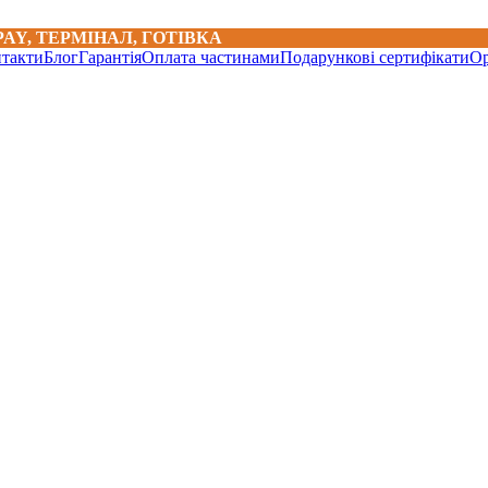
IQPAY, ТЕРМІНАЛ, ГОТІВКА
такти
Блог
Гарантія
Оплата частинами
Подарункові сертифікати
Ор