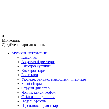
0
Мій кошик
Додайте товари до кошика
Музичні інструменти
Класичні
Акустичні (вестерн)
Електроакустичні
Електрогітари
Бас гітари
Укулеле, банджо, мандоліни, гітарлеле
Silent гітары
Струни для гітар
Чохли, кейси, кофри
Стійки та підставки
Педалі ефектів
Підсилювачі для гітар