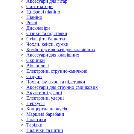
Аксесуари для гітар
Синтезатори
Цифрові піаніно
Піаніно
Роялі
Дисклавіри
Стійки та підставки
Стільці та банкетки
Чохли, кейси, сумки
Комбопідсилювачі для клавішних
Аксесуари для клавішних
Скрипки
Віолончелі
Електронні струнно-смичкові
Струни
Чохли, футляри та підставки
Аксесуари для струнно-смичкових
Акустичні ударні
Електронні ударні
Перкусія
Концертна перкусія
Маршеві барабани
Пластики
Тарілки
Палички та щітки