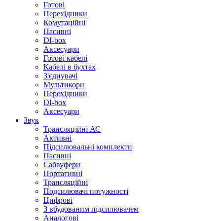
Готові
Перехідники
Комутаційні
Пасивні
DI-box
Аксесуари
Готові кабелі
Кабелі в бухтах
З'єднувачі
Мультикори
Перехідники
DI-box
Аксесуари
Звук
Трансляційні АС
Активні
Підсилювальні комплекти
Пасивні
Сабвуфери
Портативні
Трансляційні
Подсилювачі потужності
Цифрові
З вбудованим підсилювачем
Аналогові