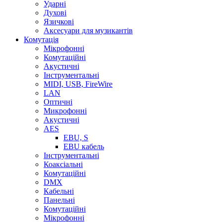
Ударні
Духові
Язичкові
Аксесуари для музикантів
Комутація
Мікрофонні
Комутаційні
Акустичні
Інструментальні
MIDI, USB, FireWire
LAN
Оптичні
Микрофонні
Акустичні
AES
EBU, S
EBU кабель
Інструментальні
Коаксіальні
Комутаційні
DMX
Кабельні
Панельні
Комутаційні
Мікрофонні