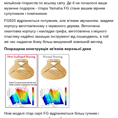
мільйонів гітаристів по всьому світу. Де б не почалося ваше
музичне подорож - гітара Yamaha FG стане вашим вірним
супутником і помічником.
FG820 відрізняється потужним, але м'яким звучанням, завдяки
корпусу виготовленому з червоного дерева. Витончена
окантовка корпусу і накладки грифа, виготовлена ​​з міцного
пластику надійно захищає інструмент від пошкоджень, в той
же час надаючи йому більш вишуканий зовнішній вигляд.
Покращена конструкція зв'язків верхньої деки
Нові моделі гітар серії FG відрізняються більш гучним і