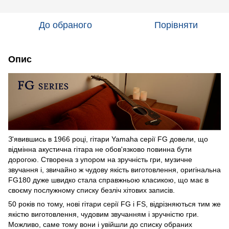
До обраного
Порівняти
Опис
З'явившись в 1966 році, гітари Yamaha серії FG довели, що
відмінна акустична гітара не обов'язково повинна бути
дорогою. Створена з упором на зручність гри, музичне
звучання і, звичайно ж чудову якість виготовлення, оригінальна
FG180 дуже швидко стала справжньою класикою, що має в
своєму послужному списку безліч хітових записів.
50 років по тому, нові гітари серії FG і FS, відрізняються тим же
якістю виготовлення, чудовим звучанням і зручністю гри.
Можливо, саме тому вони і увійшли до списку обраних