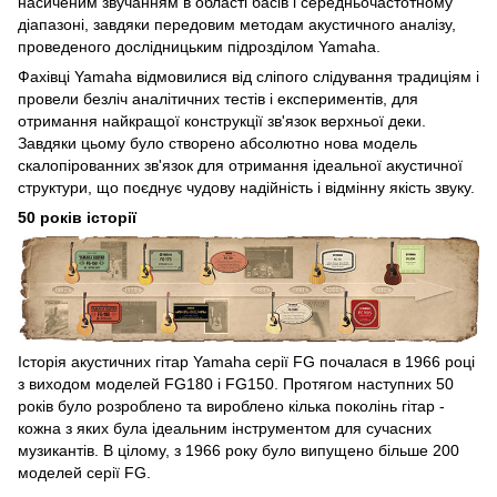
насиченим звучанням в області басів і середньочастотному
діапазоні, завдяки передовим методам акустичного аналізу,
проведеного дослідницьким підрозділом Yamaha.
Фахівці Yamaha відмовилися від сліпого слідування традиціям і
провели безліч аналітичних тестів і експериментів, для
отримання найкращої конструкції зв'язок верхньої деки.
Завдяки цьому було створено абсолютно нова модель
скалопірованних зв'язок для отримання ідеальної акустичної
структури, що поєднує чудову надійність і відмінну якість звуку.
50 років історії
Історія акустичних гітар Yamaha серії FG почалася в 1966 році
з виходом моделей FG180 і FG150. Протягом наступних 50
років було розроблено та вироблено кілька поколінь гітар -
кожна з яких була ідеальним інструментом для сучасних
музикантів. В цілому, з 1966 року було випущено більше 200
моделей серії FG.