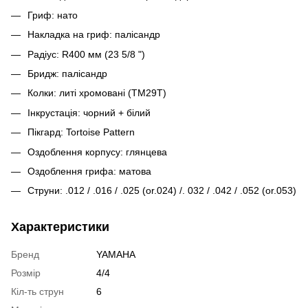
Гриф: нато
Накладка на гриф: палісандр
Радіус: R400 мм (23 5/8 ")
Бридж: палісандр
Колки: литі хромовані (TM29T)
Інкрустація: чорний + білий
Пікгард: Tortoise Pattern
Оздоблення корпусу: глянцева
Оздоблення грифа: матова
Струни: .012 / .016 / .025 (or.024) /. 032 / .042 / .052 (or.053)
Характеристики
Бренд
YAMAHA
Розмір
4/4
Кіл-ть струн
6