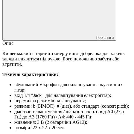
Порівняти
Опис
Кишеньковий гітарний тюнер у вигляді брелока для ключів
завжди виявиться під рукою, його неможливо забути або
втратити.
Технічні характеристики:
вбудований мікрофон для налаштування акустичних
гітар;
вхід 1/4 "Jack - для налаштування електрогітар;
перемикач режимів налаштування;
режими: b (БІМОЛ), # (дієз), або стандарт (concert pitch);
діапазон налаштування / діапазон частот: від A0 (27,5
Гц) до A3 (1760 Гц) / A4: 440 - 445 Гц;
живлення: 3 В (2 батарейки AG13);
розміри: 22 х 52 х 20 мм.