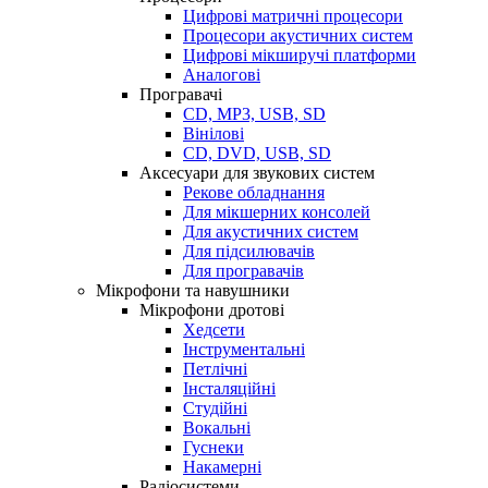
Цифрові матричні процесори
Процесори акустичних систем
Цифрові мікширучі платформи
Аналогові
Програвачі
CD, MP3, USB, SD
Вінілові
CD, DVD, USB, SD
Аксесуари для звукових систем
Рекове обладнання
Для мікшерних консолей
Для акустичних систем
Для підсилювачів
Для програвачів
Мікрофони та навушники
Мікрофони дротові
Хедсети
Інструментальні
Петлічні
Інсталяційні
Студійні
Вокальні
Гуснеки
Накамерні
Радіосистеми