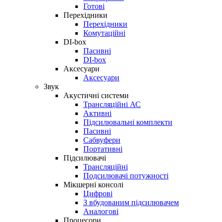
Готові
Перехідники
Перехідники
Комутаційні
DI-box
Пасивні
DI-box
Аксесуари
Аксесуари
Звук
Акустичні системи
Трансляційні АС
Активні
Підсилювальні комплекти
Пасивні
Сабвуфери
Портативні
Підсилювачі
Трансляційні
Подсилювачі потужності
Мікшерні консолі
Цифрові
З вбудованим підсилювачем
Аналогові
Процесори