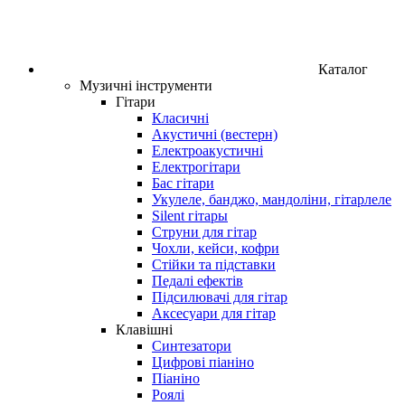
Каталог
Музичні інструменти
Гітари
Класичні
Акустичні (вестерн)
Електроакустичні
Електрогітари
Бас гітари
Укулеле, банджо, мандоліни, гітарлеле
Silent гітары
Струни для гітар
Чохли, кейси, кофри
Стійки та підставки
Педалі ефектів
Підсилювачі для гітар
Аксесуари для гітар
Клавішні
Синтезатори
Цифрові піаніно
Піаніно
Роялі