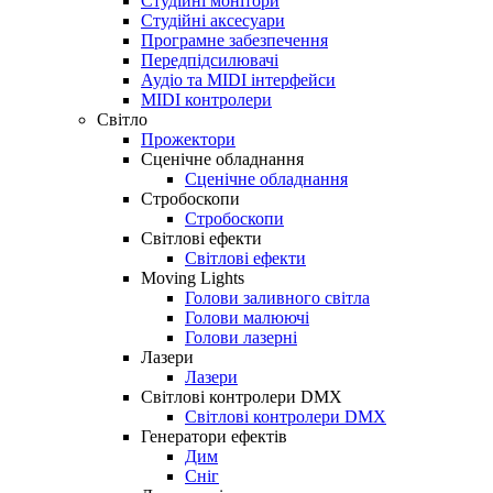
Студійні монітори
Студійні аксесуари
Програмне забезпечення
Передпідсилювачі
Аудіо та MIDI інтерфейси
MIDI контролери
Світло
Прожектори
Сценічне обладнання
Сценічне обладнання
Стробоскопи
Стробоскопи
Світлові ефекти
Світлові ефекти
Moving Lights
Голови заливного світла
Голови малюючі
Голови лазерні
Лазери
Лазери
Світлові контролери DMX
Світлові контролери DMX
Генератори ефектів
Дим
Сніг