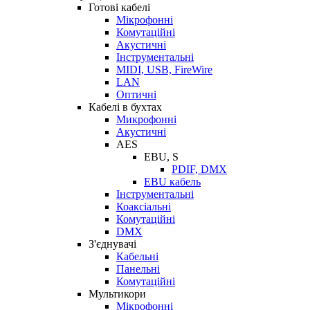
Готові кабелі
Мікрофонні
Комутаційні
Акустичні
Інструментальні
MIDI, USB, FireWire
LAN
Оптичні
Кабелі в бухтах
Микрофонні
Акустичні
AES
EBU, S
PDIF, DMX
EBU кабель
Інструментальні
Коаксіальні
Комутаційні
DMX
З'єднувачі
Кабельні
Панельні
Комутаційні
Мультикори
Мікрофонні