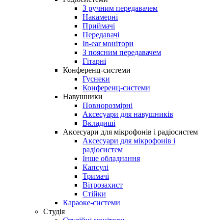
З ручним передавачем
Накамерні
Приймачі
Передавачі
In-ear монітори
З поясним передавачем
Гітарні
Конференц-системи
Гуснеки
Конференц-системи
Навушники
Повнорозмірні
Аксесуари для навушників
Вкладиші
Аксесуари для мікрофонів і радіосистем
Аксесуари для мікрофонів і
радіосистем
Інше обладнання
Капсулі
Тримачі
Вітрозахист
Стійки
Караоке-системи
Студія