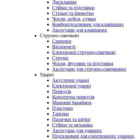
Дисклавіри
Стійки та підставки
Стільці та банкетки
Чохли, кейси, сумки
Комбопідсилювачі для клавішних
Аксесуари для клавішних
Струнно-смичкові
Скрипки
Віолончелі
Електронні струнно-смичкові
Струни
Чохли, футляри та підставки
Аксесуари для струнно-смичкових
Ударні
Акустичні ударні
Електронні ударні
Перкусія
Концертна перкусія
Маршеві барабани
Пластики
Тарілки
Палички та щітки
Стійки та механіка
Аксесуари для ударних
Підсилювачі для електронних ударних