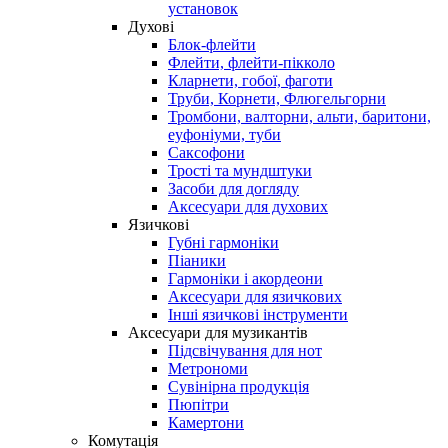
установок
Духові
Блок-флейти
Флейти, флейти-пікколо
Кларнети, гобої, фаготи
Труби, Корнети, Флюгельгорни
Тромбони, валторни, альти, баритони,
еуфоніуми, туби
Саксофони
Трості та мундштуки
Засоби для догляду
Аксесуари для духових
Язичкові
Губні гармоніки
Піаники
Гармоніки і акордеони
Аксесуари для язичкових
Інші язичкові інструменти
Аксесуари для музикантів
Підсвічування для нот
Метрономи
Сувінірна продукція
Пюпітри
Камертони
Комутація