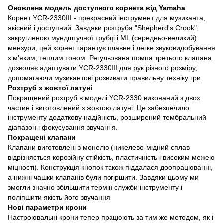
Оновлена ​​модель доступного корнета від Yamaha
Корнет YCR-2330III - прекрасний інструмент для музиканта,
якісний і доступний. Завдяки розтруба "Shepherd's Crook",
закругленою мундштучної трубці і ML (середньо-великий)
мензури, цей корнет гарантує плавне і легке звуковидобування
з м'яким, теплим тоном. Регульована помпа третього клапана
дозволяє адаптувати YCR-2330III для рук різного розміру,
допомагаючи музикантові розвивати правильну техніку гри.
Розтруб з жовтої латуні
Покращений розтруб в моделі YCR-2330 виконаний з двох
частин і виготовлений з жовтою латуні. Це забезпечило
інструменту додаткову надійність, розширений тембральний
діапазон і фокусування звучання.
Покращені клапани
Клапани виготовлені з монелю (никелево-мідний сплав
відрізняється корозійну стійкість, пластичність і високим межею
міцності). Конструкція кнопок також піддалася доопрацюванні,
а нижні чашки клапанів були погіршити. Завдяки цьому ми
змогли значно збільшити термін служби інструменту і
поліпшити якість його звучання.
Нові параметри крони
Настроювальні крони тепер працюють за тим же методом, як і