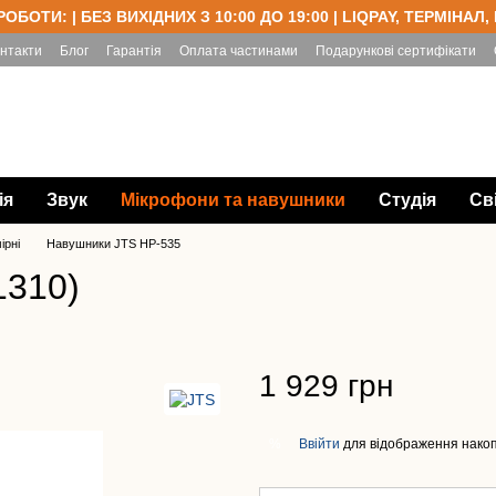
РОБОТИ: | БЕЗ ВИХІДНИХ З 10:00 ДО 19:00 | LIQPAY, ТЕРМІНАЛ,
нтакти
Блог
Гарантія
Оплата частинами
Подарункові сертифікати
ія
Звук
Мікрофони та навушники
Студія
Св
ірні
Навушники JTS HP-535
1310)
1 929 грн
Ввійти
для відображення накоп
%