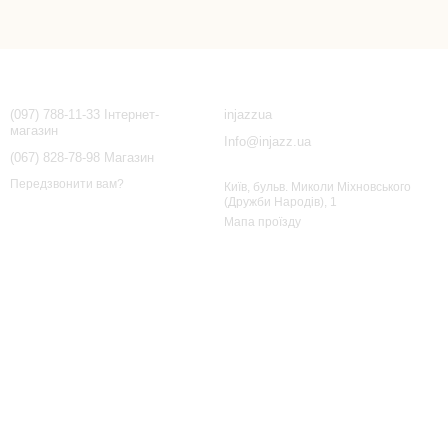
Контактна інформація
(097) 788-11-33 Інтернет-
injazzua
магазин
Info@injazz.ua
(067) 828-78-98 Магазин
Передзвонити вам?
Київ, бульв. Миколи Міхновського
(Дружби Народів), 1
Мапа проїзду