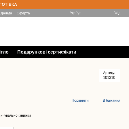
 ГОТІВКА
Укр
Рус
Вхід
Оренда
Оферта
(097) 788-11-33 Інтернет-магазин
Мій кошик
(067) 828-78-98 Магазин
Передзвонити Вам?
ітло
Подарункові сертифікати
Артикул
101310
Порівняти
В бажання
ичувальної знижки