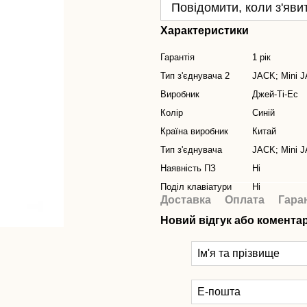
Повідомити, коли з'яви
Характеристики
Гарантія
1 рік
Тип з'єднувача 2
JACK; Mini 
Виробник
Джей-Ті-Ес
Колір
Синій
Країна виробник
Китай
Тип з'єднувача
JACK; Mini 
Наявність ПЗ
Ні
Поділ клавіатури
Ні
Доставка
Оплата
Гара
Новий відгук або комента