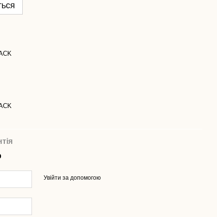
ться
JACK
JACK
нтія
р
Увійти за допомогою