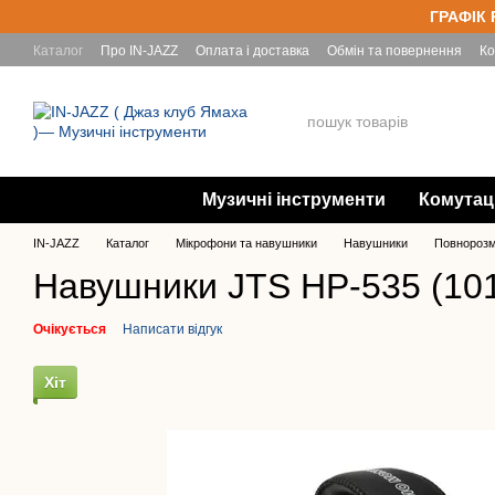
Перейти до основного контенту
ГРАФІК 
Каталог
Про IN-JAZZ
Оплата і доставка
Обмін та повернення
Ко
Yamaha
Музичні інструменти
Комутац
IN-JAZZ
Каталог
Мікрофони та навушники
Навушники
Повнорозм
Навушники JTS HP-535 (10
Очікується
Написати відгук
Хіт