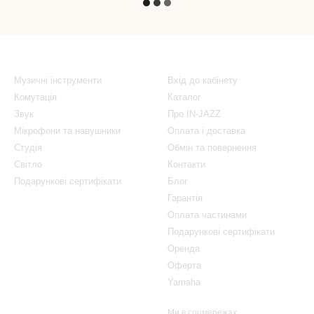
Каталог
Клієнтам
Музичні інструменти
Вхід до кабінету
Комутація
Каталог
Звук
Про IN-JAZZ
Мікрофони та навушники
Оплата і доставка
Студія
Обмін та повернення
Світло
Контакти
Подарункові сертифікати
Блог
Гарантія
Оплата частинами
Подарункові сертифікати
Оренда
Оферта
Yamaha
Ми в соцмережах