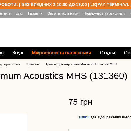
РОБОТИ: | БЕЗ ВИХІДНИХ З 10:00 ДО 19:00 | LIQPAY, ТЕРМІНАЛ,
нтакти
Блог
Гарантія
Оплата частинами
Подарункові сертифікати
ія
Звук
Мікрофони та навушники
Студія
Св
і радіосистем
Тримачі
Тримач для мікрофона Maximum Acoustics MHS
imum Acoustics MHS (131360)
75 грн
Ввійти
для відображення накоп
%