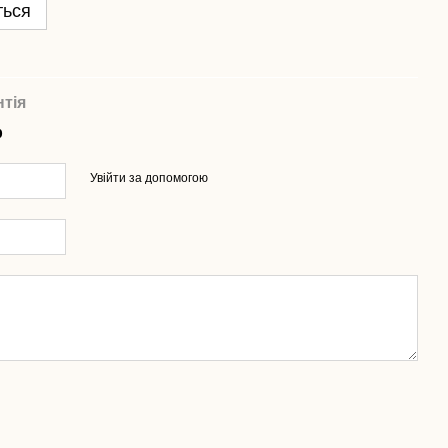
ться
нтія
р
Увійти за допомогою