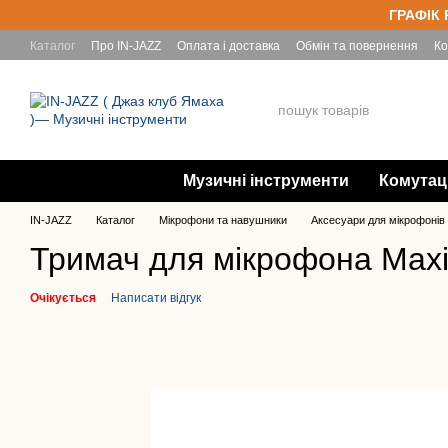
Перейти до основного контенту
ГРАФІК 
Каталог
Про IN-JAZZ
Оплата і доставка
Обмін та повернення
Ко
Yamaha
Музичні інструменти
Комутац
IN-JAZZ
Каталог
Мікрофони та навушники
Аксесуари для мікрофонів 
Тримач для мікрофона Max
Очікується
Написати відгук