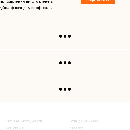
в. Кріплення виготовлене зі
дійна фіксація мікрофона за
Каталог
Клієнтам
Музичні інструменти
Вхід до кабінету
Комутація
Каталог