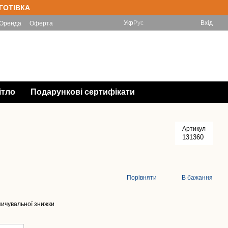
 ГОТІВКА
Укр
Рус
Вхід
Оренда
Оферта
(097) 788-11-33 Інтернет-магазин
Мій кошик
(067) 828-78-98 Магазин
Передзвонити Вам?
ітло
Подарункові сертифікати
Артикул
131360
Порівняти
В бажання
ичувальної знижки