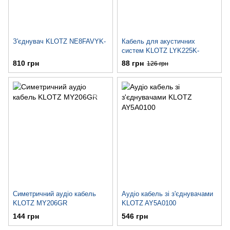
З'єднувач KLOTZ NE8FAVYK-
Кабель для акустичних
систем KLOTZ LYK225K-
810 грн
88 грн
126 грн
Симетричний аудіо кабель
Аудіо кабель зі з'єднувачами
KLOTZ MY206GR
KLOTZ AY5A0100
144 грн
546 грн