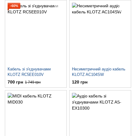
−60%
Кабель зі з'єднувачами
Несиметричний аудіо кабель
KLOTZ RC5EE010V
KLOTZ AC104SW
700 грн
120 грн
1 749 грн