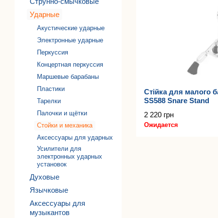
Струнно-смычковые
Ударные
Акустические ударные
Электронные ударные
Перкуссия
Концертная перкуссия
Маршевые барабаны
Пластики
Стійка для малого 
SS588 Snare Stand
Тарелки
Палочки и щётки
2 220 грн
Ожидается
Стойки и механика
Аксессуары для ударных
Усилители для
электронных ударных
установок
Духовые
Язычковые
Аксессуары для
музыкантов