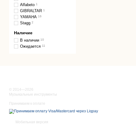
Alfabeto
1
GIBRALTAR
1
YAMAHA
16
Stagg
2
Наличие
В наличии
10
Ожидается
11
© 2014—2026
Музыкальные инструменты
Принимаем к оплате
Мобильная версия