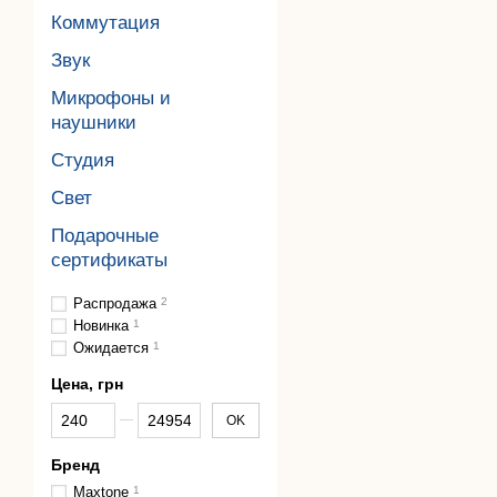
Коммутация
Звук
Микрофоны и
наушники
Студия
Свет
Подарочные
сертификаты
Распродажа
2
Новинка
1
Ожидается
1
Цена, грн
От Цена, грн
До Цена, грн
OK
Бренд
Maxtone
1