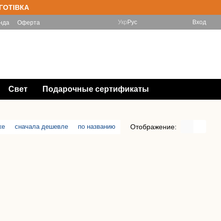
 ГОТІВКА
Укр
Рус
Вход
нда
Оферта
(097) 788-11-33 Інтернет-магазин
Мой заказ
(067) 828-78-98 Магазин
Перезвонить Вам?
Свет
Подарочные сертификаты
Отображение:
же
сначала дешевле
по названию