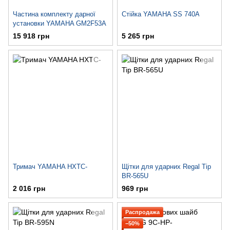
Частина комплекту дарної
Стійка YAMAHA SS 740A
установки YAMAHA GM2F53A
15 918 грн
5 265 грн
Тримач YAMAHA HXTC-
Щітки для ударних Regal Tip
BR-565U
2 016 грн
969 грн
Распродажа
−50%