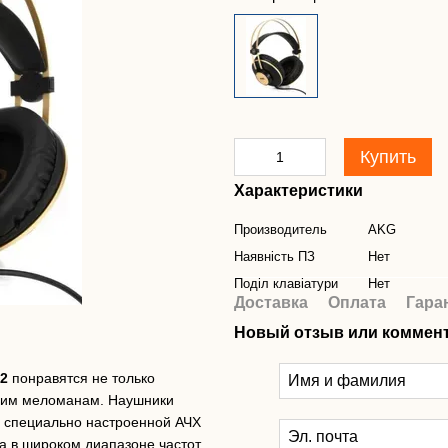
Купить
Характеристики
Производитель
AKG
Наявність ПЗ
Нет
Поділ клавіатури
Нет
Доставка
Оплата
Гара
Новый отзыв или коммен
2
понравятся не только
гим меломанам. Наушники
 специально настроенной АЧХ
 в широком диапазоне частот.