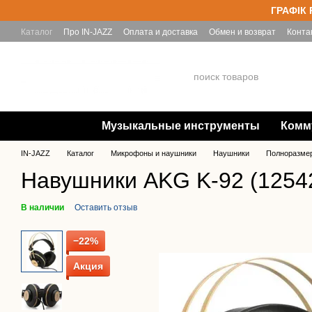
Перейти к основному контенту
ГРАФІК 
Каталог
Про IN-JAZZ
Оплата и доставка
Обмен и возврат
Конта
Yamaha
Музыкальные инструменты
Комм
IN-JAZZ
Каталог
Микрофоны и наушники
Наушники
Полноразме
Навушники AKG K-92 (1254
В наличии
Оставить отзыв
−22%
Акция